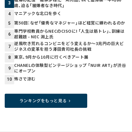
3
歳、迫る「被爆者なき時代」
マニアックな北口を歩く
4
第50回：なぜ「優秀なマネジャー」ほど経営に嫌われるのか
5
専門学校教員からNECのCISOに! 「人生は筋トレ」、訓練は
6
超難題 - NEC 淵上氏
逆風吹き荒れるコンビニをどう変えるか～3兆円の巨大ビ
7
ジネスの変革を担う澤田貴司社長の挑戦
東京、9月から10月に行くべきアート展
8
CHANELの体験型ビンテージショップ 「NUIR ART」が渋谷
9
にオープン
怖さで涼む
10
ランキングをもっと見る