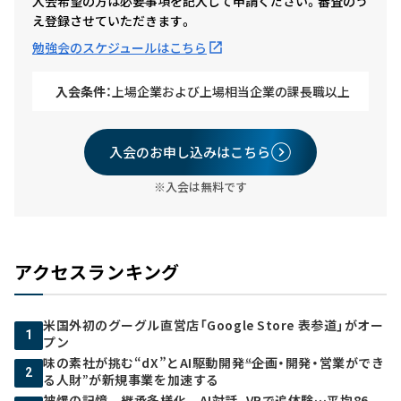
入会希望の方は必要事項を記入して申請ください。審査のう
え登録させていただきます。
勉強会のスケジュールはこちら
入会条件：
上場企業および上場相当企業の課長職以上
入会のお申し込みはこちら
※入会は無料です
アクセスランキング
米国外初のグーグル直営店「Google Store 表参道」がオー
1
プン
味の素社が挑む“dX”とAI駆動開発――“企画・開発・営業ができ
2
る人財”が新規事業を加速する
被爆の記憶 継承多様化 AI対話、VRで追体験…平均86