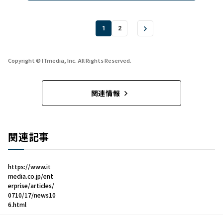
1
2
Copyright © ITmedia, Inc. All Rights Reserved.
関連情報
関連記事
https://www.it
media.co.jp/ent
erprise/articles/
0710/17/news10
6.html