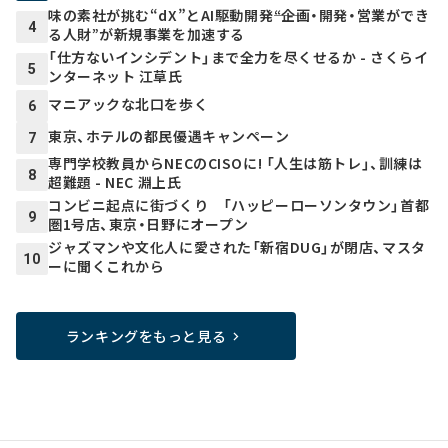
味の素社が挑む“dX”とAI駆動開発――“企画・開発・営業ができ
4
る人財”が新規事業を加速する
「仕方ないインシデント」まで全力を尽くせるか - さくらイ
5
ンターネット 江草氏
マニアックな北口を歩く
6
東京、ホテルの都民優遇キャンペーン
7
専門学校教員からNECのCISOに! 「人生は筋トレ」、訓練は
8
超難題 - NEC 淵上氏
コンビニ起点に街づくり 「ハッピーローソンタウン」首都
9
圏1号店、東京・日野にオープン
ジャズマンや文化人に愛された「新宿DUG」が閉店、マスタ
10
ーに聞くこれから
ランキングをもっと見る