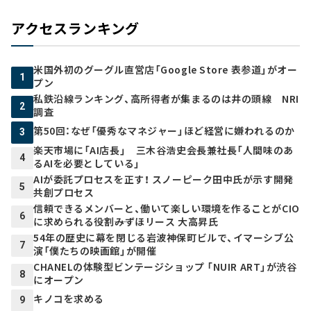
アクセスランキング
米国外初のグーグル直営店「Google Store 表参道」がオー
1
プン
私鉄沿線ランキング、高所得者が集まるのは井の頭線 NRI
2
調査
第50回：なぜ「優秀なマネジャー」ほど経営に嫌われるのか
3
楽天市場に「AI店長」 三木谷浩史会長兼社長「人間味のあ
4
るAIを必要としている」
AIが委託プロセスを正す！ スノーピーク田中氏が示す開発
5
共創プロセス
信頼できるメンバーと、働いて楽しい環境を作ることがCIO
6
に求められる役割――みずほリース 大高昇氏
54年の歴史に幕を閉じる岩波神保町ビルで、イマーシブ公
7
演「僕たちの映画館」が開催
CHANELの体験型ビンテージショップ 「NUIR ART」が渋谷
8
にオープン
キノコを求める
9