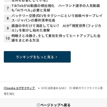
るAIを必要としている」
TikTokがAI動画の検出強化 ハーランド選手の人気動画
7
も「AIラベル」必要と見解
バッテリー交換式EVをタクシーにという挑戦――ベタープレイ
8
ス・ジャパンの藤井清孝社長
画面の中だけで満足してない？ AIが「現実世界（フィジカ
9
ル）」を動かし始めた衝撃
明瞭さと冷静さ、そして勇気を持ってヒートアップした会
10
議をまとめる方法
ランキングをもっと見る
ITmedia エグゼクティブ
RFID活用進めるNEC PC事業のライフサイクル管
理を強化
ページトップへ戻る