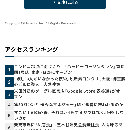
記事に戻る
Copyright © ITmedia, Inc. All Rights Reserved.
アクセスランキング
コンビニ起点に街づくり 「ハッピーローソンタウン」首都
1
圏1号店、東京・日野にオープン
「欲しい人がいなかった技術」脱炭素コンクリ、大阪・御堂筋
2
のビルに導入 大成建設
米国外初のグーグル直営店「Google Store 表参道」がオー
3
プン
第50回：なぜ「優秀なマネジャー」ほど経営に嫌われるのか
4
すごい上司の心得。それは、何をするかではなく、何をしな
5
いのか
楽天市場に「AI店長」 三木谷浩史会長兼社長「人間味のあ
6