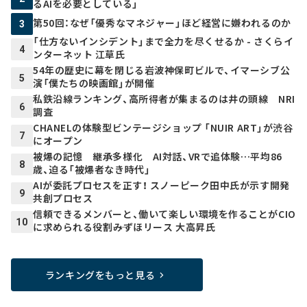
るAIを必要としている」
第50回：なぜ「優秀なマネジャー」ほど経営に嫌われるのか
3
「仕方ないインシデント」まで全力を尽くせるか - さくらイ
4
ンターネット 江草氏
54年の歴史に幕を閉じる岩波神保町ビルで、イマーシブ公
5
演「僕たちの映画館」が開催
私鉄沿線ランキング、高所得者が集まるのは井の頭線 NRI
6
調査
CHANELの体験型ビンテージショップ 「NUIR ART」が渋谷
7
にオープン
被爆の記憶 継承多様化 AI対話、VRで追体験…平均86
8
歳、迫る「被爆者なき時代」
AIが委託プロセスを正す！ スノーピーク田中氏が示す開発
9
共創プロセス
信頼できるメンバーと、働いて楽しい環境を作ることがCIO
10
に求められる役割――みずほリース 大高昇氏
ランキングをもっと見る