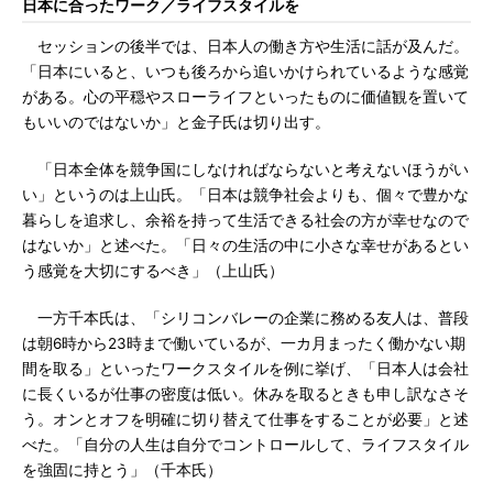
日本に合ったワーク／ライフスタイルを
セッションの後半では、日本人の働き方や生活に話が及んだ。
「日本にいると、いつも後ろから追いかけられているような感覚
がある。心の平穏やスローライフといったものに価値観を置いて
もいいのではないか」と金子氏は切り出す。
「日本全体を競争国にしなければならないと考えないほうがい
い」というのは上山氏。「日本は競争社会よりも、個々で豊かな
暮らしを追求し、余裕を持って生活できる社会の方が幸せなので
はないか」と述べた。「日々の生活の中に小さな幸せがあるとい
う感覚を大切にするべき」（上山氏）
一方千本氏は、「シリコンバレーの企業に務める友人は、普段
は朝6時から23時まで働いているが、一カ月まったく働かない期
間を取る」といったワークスタイルを例に挙げ、「日本人は会社
に長くいるが仕事の密度は低い。休みを取るときも申し訳なさそ
う。オンとオフを明確に切り替えて仕事をすることが必要」と述
べた。「自分の人生は自分でコントロールして、ライフスタイル
を強固に持とう」（千本氏）