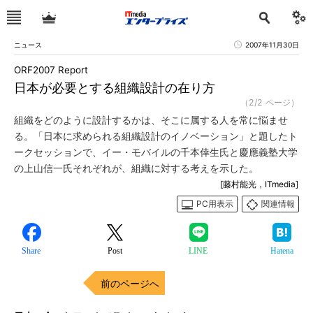
ニュース
2007年11月30日
ORF2007 Report
日本が必要とする組織設計の在り方
（2/2 ページ）
組織をどのように設計するかは、そこに属する人を常に悩ませ
る。「日本に求められる組織設計のイノベーション」と題したト
ークセッションで、イー・モバイルの千本倖生氏と慶應義塾大学
の上山信一氏それぞれが、組織に対する考えを示した。
[藤村能光，ITmedia]
PC用表示
関連情報
Share
Post
LINE
Hatena
前のページへ