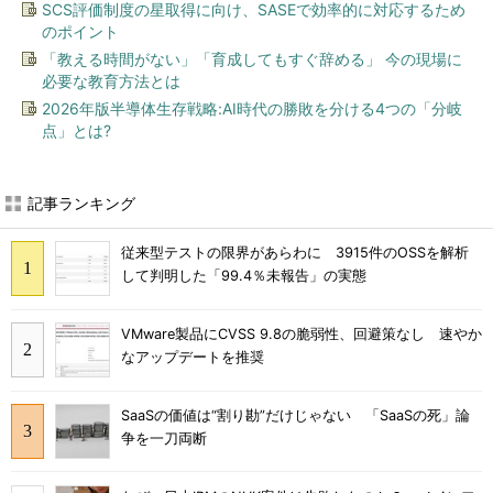
SCS評価制度の星取得に向け、SASEで効率的に対応するため
のポイント
「教える時間がない」「育成してもすぐ辞める」 今の現場に
必要な教育方法とは
2026年版半導体生存戦略:AI時代の勝敗を分ける4つの「分岐
点」とは?
記事ランキング
従来型テストの限界があらわに 3915件のOSSを解析
して判明した「99.4％未報告」の実態
VMware製品にCVSS 9.8の脆弱性、回避策なし 速やか
なアップデートを推奨
SaaSの価値は“割り勘”だけじゃない 「SaaSの死」論
争を一刀両断