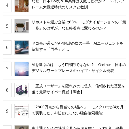
なぜ、日本IBMのNHK案件は失敗したのか？ メインフ
レーム大撤退時代のリスクと教訓
リホストを選ぶ企業は63％ モダナイゼーションの「第
一歩」のはずが、なぜ終着点に変わるのか？
ドコモが選んだAPI保護の次の一手 AIエージェントを
統制する「門番」とは
AIを選ぶのは、もうIT部門ではない？ Gartner、日本の
デジタルワークプレースのハイプ・サイクル発表
「正規ユーザー」を隠れみのに侵入 信頼された基盤を
狙う最新サイバー脅威【調査】
「2800万点から目当ての1品へ」 モノタロウが4カ月
で実装した、AI任せにしない独自検索機能
富士通とNECの決算会見から読み解く、2026年下半期