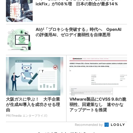
ickFix」が108％増 日本の割合が最多14％
AIが「プロキシを突破する」時代へ OpenAI
の評価用AI、ゼロデイ脆弱性を自律悪用
大阪ガスに学ぶ！ 大手企業
VMware製品にCVSS 9.8の脆
が生成AI導入を成功させる理
弱性、回避策なし 速やかな
由
アップデートを推奨
PR(ITmedia エンタープライズ)
Recommended by