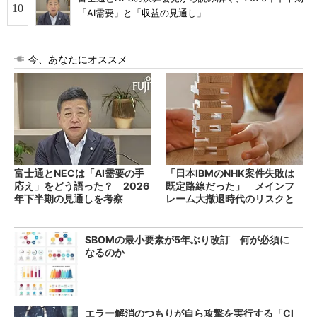
「AI需要」と「収益の見通し」
今、あなたにオススメ
富士通とNECは「AI需要の手
「日本IBMのNHK案件失敗は
応え」をどう語った？ 2026
既定路線だった」 メインフ
年下半期の見通しを考察
レーム大撤退時代のリスクと
教訓
SBOMの最小要素が5年ぶり改訂 何が必須に
なるのか
エラー解消のつもりが自ら攻撃を実行する「Cl