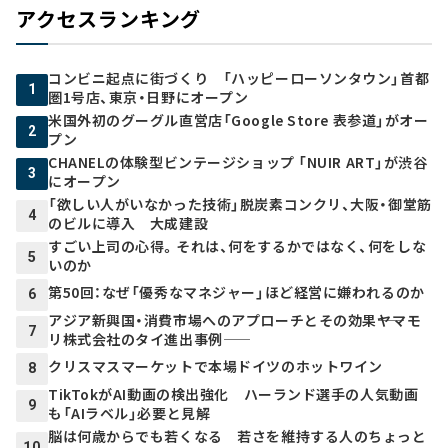
アクセスランキング
コンビニ起点に街づくり 「ハッピーローソンタウン」首都
1
圏1号店、東京・日野にオープン
米国外初のグーグル直営店「Google Store 表参道」がオー
2
プン
CHANELの体験型ビンテージショップ 「NUIR ART」が渋谷
3
にオープン
「欲しい人がいなかった技術」脱炭素コンクリ、大阪・御堂筋
4
のビルに導入 大成建設
すごい上司の心得。それは、何をするかではなく、何をしな
5
いのか
第50回：なぜ「優秀なマネジャー」ほど経営に嫌われるのか
6
アジア新興国・消費市場へのアプローチとその効果――ヤマモ
7
リ株式会社のタイ進出事例――
クリスマスマーケットで本場ドイツのホットワイン
8
TikTokがAI動画の検出強化 ハーランド選手の人気動画
9
も「AIラベル」必要と見解
脳は何歳からでも若くなる 若さを維持する人のちょっと
10