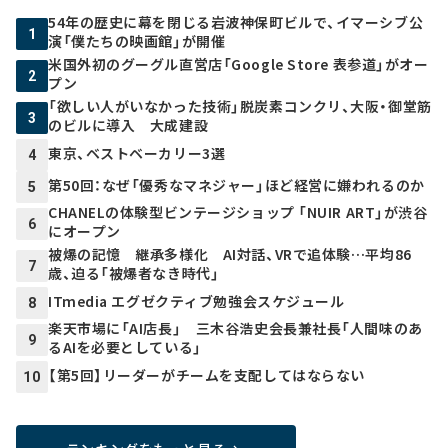
54年の歴史に幕を閉じる岩波神保町ビルで、イマーシブ公
1
演「僕たちの映画館」が開催
米国外初のグーグル直営店「Google Store 表参道」がオー
2
プン
「欲しい人がいなかった技術」脱炭素コンクリ、大阪・御堂筋
3
のビルに導入 大成建設
東京、ベストベーカリー3選
4
第50回：なぜ「優秀なマネジャー」ほど経営に嫌われるのか
5
CHANELの体験型ビンテージショップ 「NUIR ART」が渋谷
6
にオープン
被爆の記憶 継承多様化 AI対話、VRで追体験…平均86
7
歳、迫る「被爆者なき時代」
ITmedia エグゼクティブ勉強会スケジュール
8
楽天市場に「AI店長」 三木谷浩史会長兼社長「人間味のあ
9
るAIを必要としている」
【第5回】リーダーがチームを支配してはならない
10