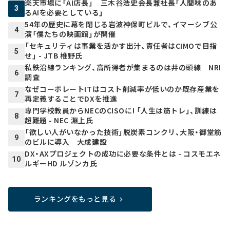
楽天市場に「AI店長」 三木谷浩史会長兼社長「人間味のあ
3
るAIを必要としている」
54年の歴史に幕を閉じる岩波神保町ビルで、イマーシブ公
4
演「僕たちの映画館」が開催
「セキュリティは事業を活かす出汁、責任者はCIMOで目指
5
せ」 - JTB 椎野氏
私鉄沿線ランキング、高所得者が集まるのは井の頭線 NRI
6
調査
なぜコーポレートITはコスト削減率が低いのか――既存産業を
7
再定義することでDXを推進
専門学校教員からNECのCISOに! 「人生は筋トレ」、訓練は
8
超難題 - NEC 淵上氏
「欲しい人がいなかった技術」脱炭素コンクリ、大阪・御堂筋
9
のビルに導入 大成建設
DX・AXプロジェクトの成功に必要な条件とは - コスモエネ
10
ルギーHD ルゾンカ氏
ランキングをもっと見る