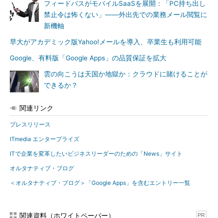
フィードパスがモバイルSaaSを展開：「PC持ち出し
禁止令は怖くない」――外出先での業務メール閲覧に
新機軸
早大がアカデミック版Yahoo!メールを導入、卒業生も利用可能
Google、有料版「Google Apps」の品質保証を拡大
雲の向こうは天国か地獄か：クラウドに賭けることが
できるか？
関連リンク
プレスリリース
ITmedia エンタープライズ
ITで企業を変革したいビジネスリーダーのための「News」サイト
オルタナティブ・ブログ
＜オルタナティブ・ブログ＞「Google Apps」を含むエントリー一覧
関連資料（ホワイトペーパー）
PR