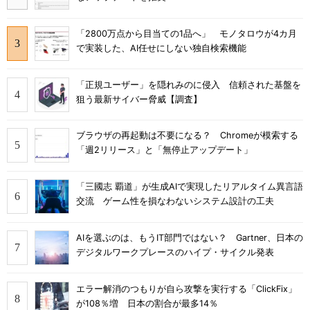
「2800万点から目当ての1品へ」 モノタロウが4カ月
で実装した、AI任せにしない独自検索機能
「正規ユーザー」を隠れみのに侵入 信頼された基盤を
狙う最新サイバー脅威【調査】
ブラウザの再起動は不要になる？ Chromeが模索する
「週2リリース」と「無停止アップデート」
「三國志 覇道」が生成AIで実現したリアルタイム異言語
交流 ゲーム性を損なわないシステム設計の工夫
AIを選ぶのは、もうIT部門ではない？ Gartner、日本の
デジタルワークプレースのハイプ・サイクル発表
エラー解消のつもりが自ら攻撃を実行する「ClickFix」
が108％増 日本の割合が最多14％