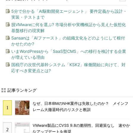
5分で分かる「AI駆動開発エージェント」 要件定義から設計・
実装・テストまで
脱VMwareに何を選ぶ? 市場分析や実機検証から見えた仮想化
基盤移行の現実解
Sansanは「AIファースト」の組織文化をどのようにして根付
かせたのか?
いまWordPressから「SaaS型CMS」への移行を検討する企業
が増えている理由
国税庁の次世代基幹システム「KSK2」稼働開始に向けて、対
応すべき変更点とは?
記事ランキング
なぜ、日本IBMのNHK案件は失敗したのか？ メインフ
レーム大撤退時代のリスクと教訓
VMware製品にCVSS 9.8の脆弱性、回避策なし 速やか
なアップデートを推奨