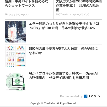
短期・単発バイトを始めるな
大阪ガスが月2000時間の共有
らショットワークス
作業を削減！ 現場のAI活用
術
PR(ショットワークス)
PR(ITmedia エンタープライズ)
エラー解消のつもりが自ら攻撃を実行する「Cl
ickFix」が108％増 日本の割合が最多14％
SBOMの最小要素が5年ぶり改訂 何が必須に
なるのか
AIが「プロキシを突破する」時代へ OpenAI
の評価用AI、ゼロデイ脆弱性を自律悪用
Recommended by
Copyright © ITmedia Inc. All Rights Reserved.