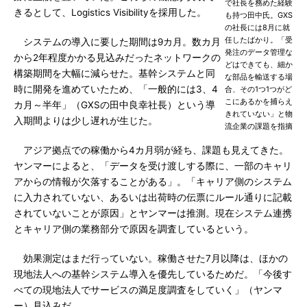
で社長を務めた経験
きるとして、Logistics Visibilityを採用した。
も持つ田中氏。GXS
の社長には8月に就
任したばかり。「受
システムの導入に要した期間は9カ月。数カ月
発注のデータ管理な
から2年程度かかる見込みだったネットワークの
どはできても、細か
構築期間を大幅に減らせた。基幹システムと同
な部品を輸送する場
時に開発を進めていたため、「一般的には3、4
合、その1つ1つがど
こにあるかを捕らえ
カ月～半年」（GXSの田中良幸社長）という導
きれていない」と物
入期間よりは少し遅れが生じた。
流企業の課題を指摘
アジア拠点での稼働から4カ月弱が経ち、課題も見えてきた。
ヤンマーによると、「データを受け渡しする際に、一部のキャリ
アからの情報が欠落することがある」。「キャリア側のシステム
に入力されていない、あるいは出荷時の伝票にルール通りに記載
されていないことが原因」とヤンマーは推測。現在システム連携
とキャリア側の業務部分で原因を調査しているという。
効果測定はまだ行っていない。稼働させた7月以降は、ほかの
現地法人への基幹システム導入を優先しているためだ。「今後す
べての現地法人でサービスの満足度調査をしていく」（ヤンマ
ー）見込みだ。