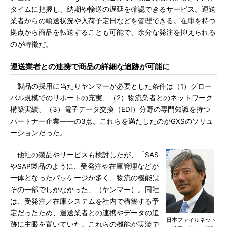
タイムに把握し、納期や輸送の遅延を確認できるサービス。運送
業者からの輸送状況や入荷予定日などを管理できる。在庫を持つ
拠点から商品を転送することも可能で、余分な発注を抑えられる
のが特徴だ。
運送業者との連携で商品の詳細な追跡が可能に
製品の採用に当たりヤンマーが必要とした条件は（1）グロー
バル規模でのサポートの充実、（2）物流業者とのネットワーク
構築実績、（3）電子データ交換（EDI）分野の専門知識を持つ
パートナー企業――の3点。これらを満たしたのがGXSのソリュ
ーションだった。
他社の製品やサービスも検討したが、「SAS
やSAP製品のように、受発注や在庫管理などが
一体となったパッケージが多く、物流の機能は
その一部でしかなかった」（ヤンマー）。同社
は、受発注／在庫システムを社内で構築する予
定だったため、運送業者との連携やデータの追
日本ファイルネット
跡に主眼を置いていた。これらの機能が実装で