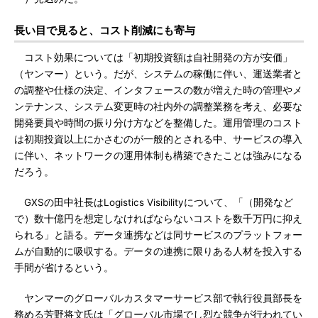
長い目で見ると、コスト削減にも寄与
コスト効果については「初期投資額は自社開発の方が安価」
（ヤンマー）という。だが、システムの稼働に伴い、運送業者と
の調整や仕様の決定、インタフェースの数が増えた時の管理やメ
ンテナンス、システム変更時の社内外の調整業務を考え、必要な
開発要員や時間の振り分け方などを整備した。運用管理のコスト
は初期投資以上にかさむのが一般的とされる中、サービスの導入
に伴い、ネットワークの運用体制も構築できたことは強みになる
だろう。
GXSの田中社長はLogistics Visibilityについて、「（開発など
で）数十億円を想定しなければならないコストを数千万円に抑え
られる」と語る。データ連携などは同サービスのプラットフォー
ムが自動的に吸収する。データの連携に限りある人材を投入する
手間が省けるという。
ヤンマーのグローバルカスタマーサービス部で執行役員部長を
務める芳野将文氏は「グローバル市場でし烈な競争が行われてい