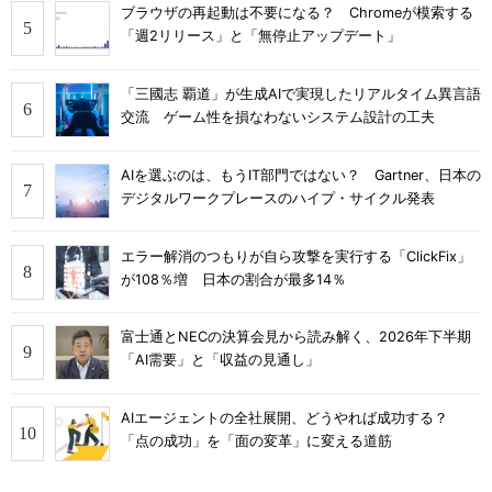
ブラウザの再起動は不要になる？ Chromeが模索する
「週2リリース」と「無停止アップデート」
「三國志 覇道」が生成AIで実現したリアルタイム異言語
交流 ゲーム性を損なわないシステム設計の工夫
AIを選ぶのは、もうIT部門ではない？ Gartner、日本の
デジタルワークプレースのハイプ・サイクル発表
エラー解消のつもりが自ら攻撃を実行する「ClickFix」
が108％増 日本の割合が最多14％
富士通とNECの決算会見から読み解く、2026年下半期
「AI需要」と「収益の見通し」
AIエージェントの全社展開、どうやれば成功する？
「点の成功」を「面の変革」に変える道筋