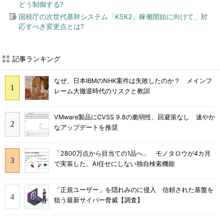
どう制御する?
国税庁の次世代基幹システム「KSK2」稼働開始に向けて、対
応すべき変更点とは?
記事ランキング
なぜ、日本IBMのNHK案件は失敗したのか？ メインフ
レーム大撤退時代のリスクと教訓
VMware製品にCVSS 9.8の脆弱性、回避策なし 速やか
なアップデートを推奨
「2800万点から目当ての1品へ」 モノタロウが4カ月
で実装した、AI任せにしない独自検索機能
「正規ユーザー」を隠れみのに侵入 信頼された基盤を
狙う最新サイバー脅威【調査】