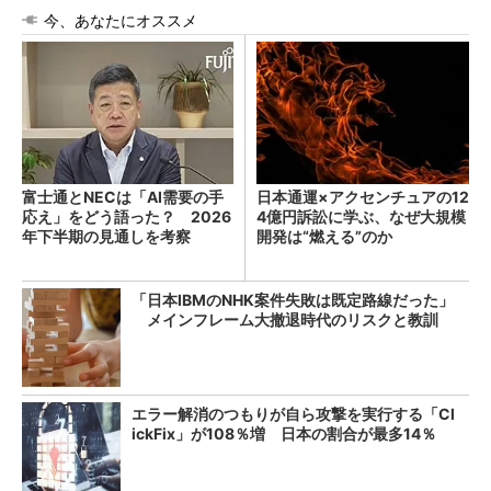
今、あなたにオススメ
富士通とNECは「AI需要の手
日本通運×アクセンチュアの12
応え」をどう語った？ 2026
4億円訴訟に学ぶ、なぜ大規模
年下半期の見通しを考察
開発は“燃える”のか
「日本IBMのNHK案件失敗は既定路線だった」
メインフレーム大撤退時代のリスクと教訓
エラー解消のつもりが自ら攻撃を実行する「Cl
ickFix」が108％増 日本の割合が最多14％