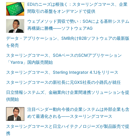
EDIのニーズは根強く：スターリングコマース、企業
間取引の基盤をオンデマンドで提供
ウェブメソッド買収で勢い：SOAによる基幹システム
再構築に勝機――ソフトウェアAG
データ・アプリケーション、SMB向けB2Bソフトウェアの最新版
を発売
スターリングコマース、SOAベースのSCMアプリケーション
「Yantra」国内販売開始
スターリングコマース、Sterling Integrator 4.1Jをリリース
スターリングコマースの新社長に元GXS社長の小路氏が就任
日立情報システムズ、金融業向け企業間連携ソリューションを提
供開始
注目ベンダー動向今後の企業システムは外部企業も含
めて最適化される――スターリングコマース
スターリングコマースと日立ハイテクノロジーズが製品販売で提
携