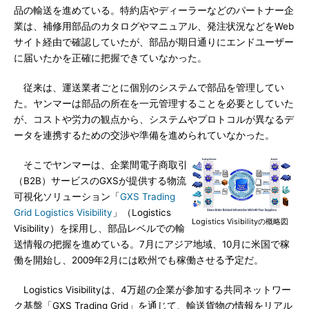
品の輸送を進めている。特約店やディーラーなどのパートナー企
業は、補修用部品のカタログやマニュアル、発注状況などをWeb
サイト経由で確認していたが、部品が期日通りにエンドユーザー
に届いたかを正確に把握できていなかった。
従来は、運送業者ごとに個別のシステムで部品を管理してい
た。ヤンマーは部品の所在を一元管理することを必要としていた
が、コストや労力の観点から、システムやプロトコルが異なるデ
ータを連携するための交渉や準備を進められていなかった。
そこでヤンマーは、企業間電子商取引
（B2B）サービスのGXSが提供する物流
可視化ソリューション「
GXS Trading
Grid Logistics Visibility
」（Logistics
Logistics Visibilityの概略図
Visibility）を採用し、部品レベルでの輸
送情報の把握を進めている。7月にアジア地域、10月に米国で稼
働を開始し、2009年2月には欧州でも稼働させる予定だ。
Logistics Visibilityは、4万超の企業が参加する共同ネットワー
ク基盤「GXS Trading Grid」を通じて、輸送貨物の情報をリアル