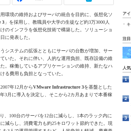
アイ
用環境の維持およびサーバの統合を目的に、仮想化ソ
 3
」を採用し、教職員や大学の生徒など約3万3000人
キ
向けのインフラを仮想化技術で構築した。ソリューショ
2日に発表した。
注目
うシステムの拡張とともにサーバの台数が増加、サー
えていた。それに伴い、人的な運用負担、既存設備の維
いた。稼働しているアプリケーションの維持、新たなハ
人気
おける費用も負担となっていた。
07年12月から
VMware Infrastructure 3
を基盤とした
08年3月に導入を決定し、そこから2カ月あまりで本番稼
り、100台のサーバを12台に減らし、1本のラック内に
1に減らし、消費電力も約25キロワット節約できた。現
テムを3人で運用管理するなど、人的負担も軽減。慶應義