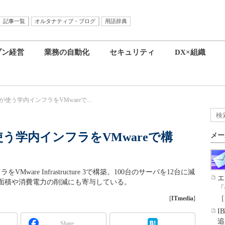
記事一覧
オルタナティブ・ブログ
用語辞典
ブン経営
業務の自動化
セキュリティ
DX×組織
が使う学内インフラをVMwareで...
使う学内インフラをVMwareで構
メー
ware Infrastructure 3で構築。100台のサーバを12台に減
エ
面積や消費電力の削減にも寄与している。
「
［
[
ITmedia
]
I
追
Share