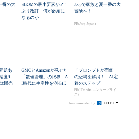
夏一番の大
SBOMの最小要素が5年
Jeepで家族と夏一番の大
ぶり改訂 何が必須に
冒険へ！
なるのか
PR(Jeep Japan)
問題あ
GMOとAmazonが見せた
「プロンプトが面倒」
精度9
「数値管理」の限界 A
の悲鳴を解消！ AI定
sは販売
I時代に生産性を測るほ
着のステップ
.
ど現場が...
PR(ITmedia エンタープライ
ズ)
Recommended by