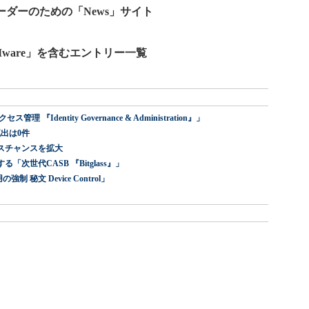
ーダーのための「News」サイト
ware」を含むエントリー一覧
dentity Governance & Administration』」
出は0件
スチャンスを拡大
世代CASB 『Bitglass』」
 秘文 Device Control」