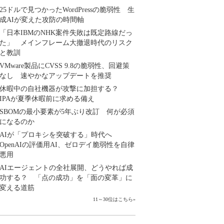
25ドルで見つかったWordPressの脆弱性 生
成AIが変えた攻防の時間軸
「日本IBMのNHK案件失敗は既定路線だっ
た」 メインフレーム大撤退時代のリスク
と教訓
VMware製品にCVSS 9.8の脆弱性、回避策
なし 速やかなアップデートを推奨
休暇中の自社機器が攻撃に加担する？
IPAが夏季休暇前に求める備え
SBOMの最小要素が5年ぶり改訂 何が必須
になるのか
AIが「プロキシを突破する」時代へ
OpenAIの評価用AI、ゼロデイ脆弱性を自律
悪用
AIエージェントの全社展開、どうやれば成
功する？ 「点の成功」を「面の変革」に
変える道筋
11～30位はこちら
»