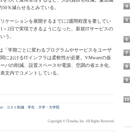
約50％減らせるとみている。
リケーションを展開するまでに2週間程度を要してい
1～2日で実現できるようになった。新規ITサービスの
という。
は「学期ごとに変わるプログラムやサービスをユーザ
におけるITインフラは柔軟性が必要。VMwareの仮
サーバの削減、設置スペースや電源、空調の省エネ化、
発表文内でコメントしている。
re
|
コスト削減
|
学生
|
大学・大学院
Copyright © ITmedia, Inc. All Rights Reserved.