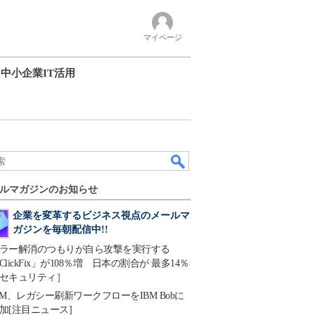
マイページ
中小企業IT活用
ルマガジンのお知らせ
企業を変革するビジネス視点のメールマ
ガジンを毎朝配信中!!
ラー解消のつもりが自ら攻撃を実行する
ClickFix」が108％増 日本の割合が 最多14％
セキュリティ］
BM、レガシー刷新ワークフローをIBM Bobに
加[注目ニュース]