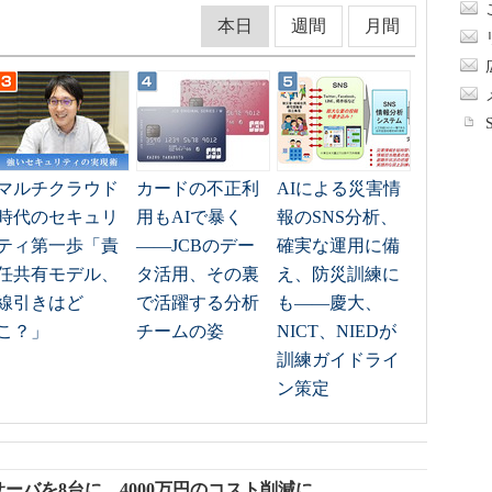
本日
週間
月間
マルチクラウド
カードの不正利
AIによる災害情
時代のセキュリ
用もAIで暴く
報のSNS分析、
ティ第一歩「責
――JCBのデー
確実な運用に備
任共有モデル、
タ活用、その裏
え、防災訓練に
線引きはど
で活躍する分析
も――慶大、
こ？」
チームの姿
NICT、NIEDが
訓練ガイドライ
ン策定
サーバを8台に 4000万円のコスト削減に