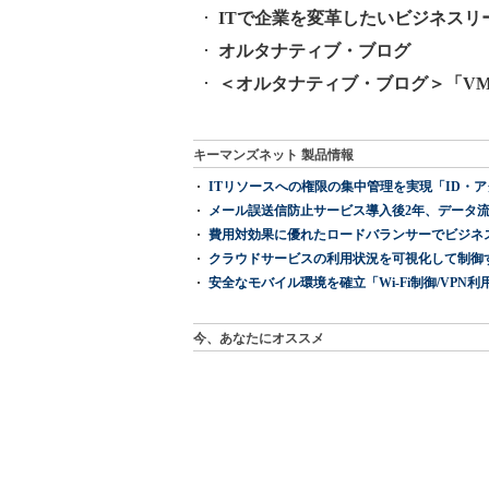
ITで企業を変革したいビジネスリ
オルタナティブ・ブログ
＜オルタナティブ・ブログ＞「VM
キーマンズネット 製品情報
ITリソースへの権限の集中管理を実現「ID・アクセス管理 『I
メール誤送信防止サービス導入後2年、データ流
費用対効果に優れたロードバランサーでビジネ
クラウドサービスの利用状況を可視化して制御する「次
安全なモバイル環境を確立「Wi-Fi制御/VPN利用の強制
今、あなたにオススメ