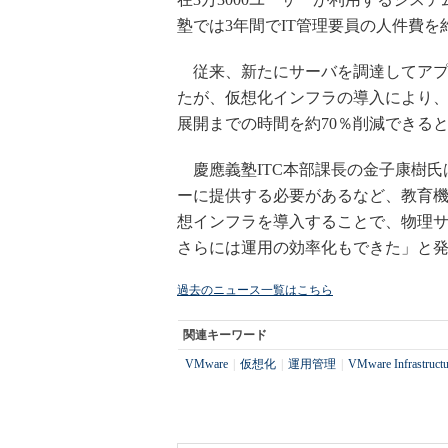
塾では3年間でIT管理要員の人件費を
従来、新たにサーバを調達してアプ
たが、仮想化インフラの導入により、
展開までの時間を約70％削減できる
慶應義塾ITC本部課長の金子康樹氏
ーに提供する必要があるなど、教育機関
想インフラを導入することで、物理
さらには運用の効率化もできた」と
過去のニュース一覧はこちら
関連キーワード
VMware
|
仮想化
|
運用管理
|
VMware Infrastructu