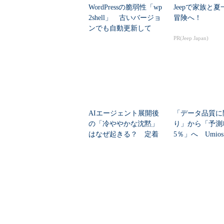
WordPressの脆弱性「wp
Jeepで家族と
2shell」 古いバージョ
冒険へ！
ンでも自動更新して
い...
PR(Jeep Japan)
AIエージェント展開後
「データ品質に
の「冷ややかな沈黙」
り」から「予測
はなぜ起きる？ 定着
5％」へ Umio
を促すチェンジマネ...
計画をどう自動..