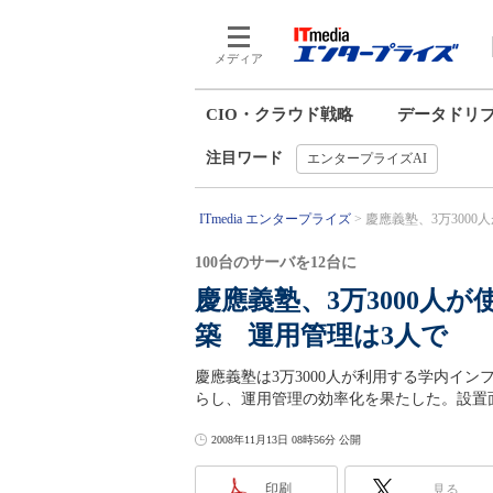
メディア
CIO・クラウド戦略
データドリ
注目ワード
エンタープライズAI
ITmedia エンタープライズ
慶應義塾、3万3000人
100台のサーバを12台に
慶應義塾、3万3000人が
築 運用管理は3人で
慶應義塾は3万3000人が利用する学内インフラをVM
らし、運用管理の効率化を果たした。設置
2008年11月13日 08時56分 公開
印刷
見る