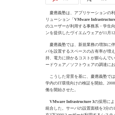
慶應義塾は、アプリケーションの利
リューション「
VMware Infrastructure
のユーザーが利用する事務系・学生
ンを提供したヴイエムウェアが11月1
慶應義塾では、新規業務の増加に伴
バを設置するスペースの占有率が増
持、電力に掛かるコストが膨らんで
ードウェア／ソフトウェアの調達に
こうした背景を基に、慶應義塾では20
学内のIT環境向けの検証を開始。20
働を開始させた。
VMware Infrastructure 3
の採用によ
統合した。サーバの設置面積を3分の
在3万3000ユーザーが利用するシス