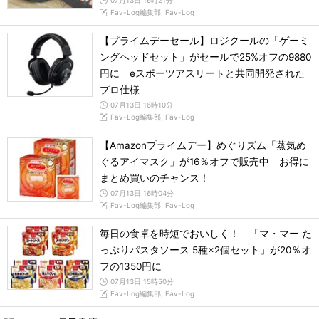
07月13日 16時21分
Fav-Log編集部, Fav-Log
【プライムデーセール】ロジクールの「ゲーミ
ングヘッドセット」がセールで25%オフの9880
円に eスポーツアスリートと共同開発された
プロ仕様
07月13日 16時10分
Fav-Log編集部, Fav-Log
【Amazonプライムデー】めぐりズム「蒸気め
ぐるアイマスク」が16％オフで販売中 お得に
まとめ買いのチャンス！
07月13日 16時04分
Fav-Log編集部, Fav-Log
毎日の食卓を時短でおいしく！ 「マ・マー た
っぷりパスタソース 5種×2個セット」が20％オ
フの1350円に
07月13日 15時50分
Fav-Log編集部, Fav-Log