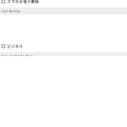
スマホ＆電子書籍
from
モバイル
ビジネス
from
ビジネスオンライン
企業向けIT
from
エンタープライズ
＆
エグゼクティブ
＆
TechTarget
＆
マーケティング
＆
キーマンズネッ
ト
PC
from
PC USER
製造業エンジニア
from
TechFactory
＆
MONOist
＆
EE Times Japan
＆
EDN Japan