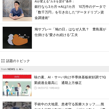
AIが変える“カネを貸す”条件：
銀行なら3カ月→AIは1カ月 10万件のデータで
「数千万円」を引き出した“データドリブン資
金調達術”
鳩サブレー「鳩の日」はなぜ人気？ 豊島屋が
仕掛ける“愛され続ける”工夫
話題のトピック
from
NEWS
＆
AI＋
味の素、AI・サーバ向け半導体基板材好調で1Q
業績過去最高に 通期上方修正
08月07日 10時44分
手術中の大地震、患者守る医療スタッフ……熊