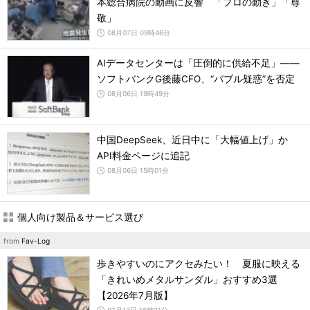
本総合病院の動画に反響 「プロの動き」「尊
敬」
08月07日 09時46分
AIデータセンターは「圧倒的に供給不足」――
ソフトバンクG後藤CFO、“バブル疑惑”を否定
08月06日 19時49分
中国DeepSeek、近日中に「大幅値上げ」か
API料金ページに追記
08月06日 15時01分
個人向け製品＆サービス選び
from
Fav-Log
歩きやすいのにアクセみたい！ 夏服に映える
「きれいめメタルサンダル」おすすめ3選
【2026年7月版】