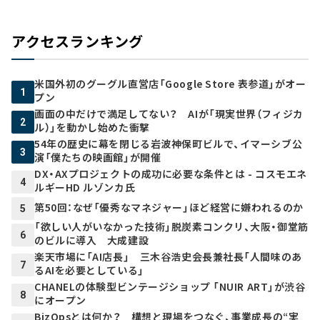
アクセスランキング
米国外初のグーグル直営店「Google Store 表参道」がオー
1
プン
画面の中だけで満足してない？ AIが「現実世界（フィジカ
2
ル）」を動かし始めた衝撃
54年の歴史に幕を閉じる岩波神保町ビルで、イマーシブ公
3
演「僕たちの映画館」が開催
DX・AXプロジェクトの成功に必要な条件とは - コスモエネ
4
ルギーHD ルゾンカ氏
第50回：なぜ「優秀なマネジャー」ほど経営に嫌われるのか
5
「欲しい人がいなかった技術」脱炭素コンクリ、大阪・御堂筋
6
のビルに導入 大成建設
楽天市場に「AI店長」 三木谷浩史会長兼社長「人間味のあ
7
るAIを必要としている」
CHANELの体験型ビンテージショップ 「NUIR ART」が渋谷
8
にオープン
BizOpsとは何か？ 構想と現場をつなぐ、事業成長の“実