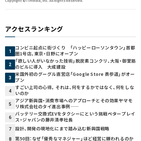
Copyright © ITmedia, Inc. All Rights Reserved.
アクセスランキング
コンビニ起点に街づくり 「ハッピーローソンタウン」首都
1
圏1号店、東京・日野にオープン
「欲しい人がいなかった技術」脱炭素コンクリ、大阪・御堂筋
2
のビルに導入 大成建設
米国外初のグーグル直営店「Google Store 表参道」がオー
3
プン
すごい上司の心得。それは、何をするかではなく、何をしな
4
いのか
アジア新興国・消費市場へのアプローチとその効果――ヤマモ
5
リ株式会社のタイ進出事例――
バッテリー交換式EVをタクシーにという挑戦――ベタープレイ
6
ス・ジャパンの藤井清孝社長
設計、開発の現地化にまで踏み込む新興国戦略
7
第50回：なぜ「優秀なマネジャー」ほど経営に嫌われるのか
8