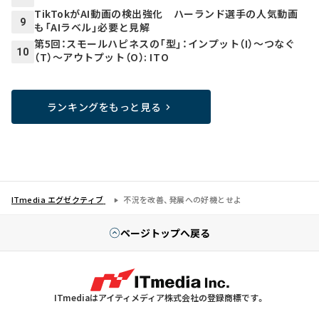
TikTokがAI動画の検出強化 ハーランド選手の人気動画
9
も「AIラベル」必要と見解
第5回：スモールハピネスの「型」：インプット（I）～つなぐ
10
（T）～アウトプット（O）: ITO
ランキングをもっと見る
ITmedia エグゼクティブ
不況を改善、発展への好機とせよ
ページトップへ戻る
ITmediaはアイティメディア株式会社の登録商標です。