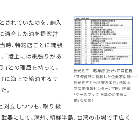
とされていたのを、納入
に適合した油を提案営
当時、特約店ごとに縄張
、「陸上には縄張りがあ
う」との理屈を持って、
出光佐三 略年譜（出所：四宮正親
「官僚統制に挑戦した企業家活動――
けに海上で給油するサ
出光佐三と松永安左エ門」法政大
学産業情報センター、宇田川勝編
た。
「ケースブック 日本の企業家活
動」有斐閣）
と対立しつつも、取り扱
武器にして、満州、朝鮮半島、台湾の市場で手広く