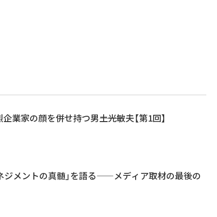
企業家の顔を併せ持つ男―――土光敏夫【第1回】
マネジメントの真髄」を語る――メディア取材の最後の