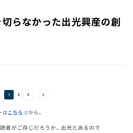
人を切らなかった出光興産の創
1
2
3
ーは
こちら
から。
読者がご存じだろうか。出光とあるので