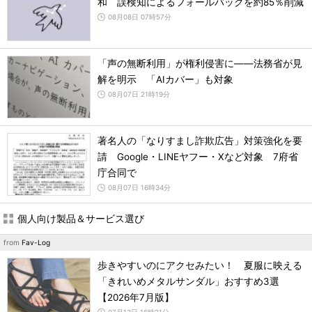
和 誤検知によるフォールバックを約85％削減
08月08日 07時57分
「声の無断利用」が権利侵害に――法務省が見
解を明示 「AIカバー」も対象
08月07日 21時19分
著名人の「なりすまし詐欺広告」対策強化を要
請 Google・LINEヤフー・Xなど対象 7府省
庁合同で
08月07日 16時34分
個人向け製品＆サービス選び
from
Fav-Log
歩きやすいのにアクセみたい！ 夏服に映える
「きれいめメタルサンダル」おすすめ3選
【2026年7月版】