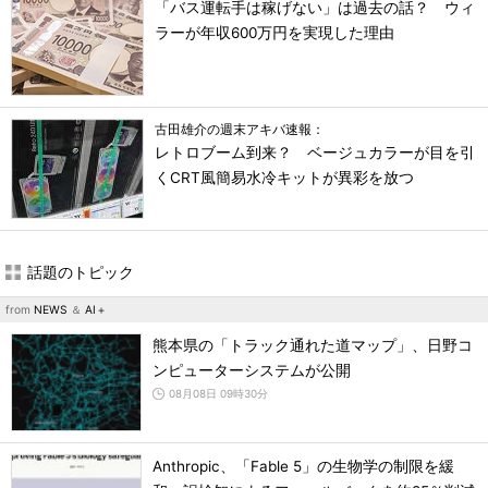
「バス運転手は稼げない」は過去の話？ ウィ
ラーが年収600万円を実現した理由
古田雄介の週末アキバ速報：
レトロブーム到来？ ベージュカラーが目を引
くCRT風簡易水冷キットが異彩を放つ
話題のトピック
from
NEWS
＆
AI＋
熊本県の「トラック通れた道マップ」、日野コ
ンピューターシステムが公開
08月08日 09時30分
Anthropic、「Fable 5」の生物学の制限を緩