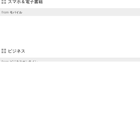
スマホ＆電子書籍
from
モバイル
ビジネス
from
ビジネスオンライン
企業向けIT
from
エンタープライズ
＆
エグゼクティブ
＆
TechTarget
＆
マーケティング
＆
キーマンズネッ
ト
PC
from
PC USER
製造業エンジニア
from
TechFactory
＆
MONOist
＆
EE Times Japan
＆
EDN Japan