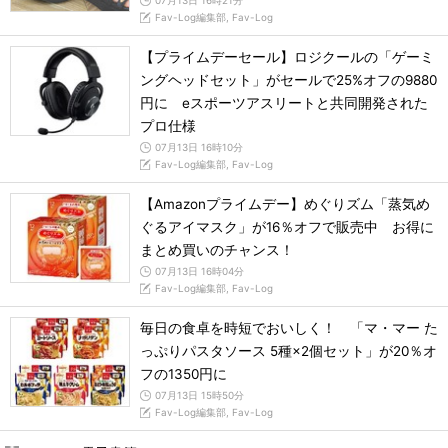
07月13日 16時21分
Fav-Log編集部, Fav-Log
【プライムデーセール】ロジクールの「ゲーミ
ングヘッドセット」がセールで25%オフの9880
円に eスポーツアスリートと共同開発された
プロ仕様
07月13日 16時10分
Fav-Log編集部, Fav-Log
【Amazonプライムデー】めぐりズム「蒸気め
ぐるアイマスク」が16％オフで販売中 お得に
まとめ買いのチャンス！
07月13日 16時04分
Fav-Log編集部, Fav-Log
毎日の食卓を時短でおいしく！ 「マ・マー た
っぷりパスタソース 5種×2個セット」が20％オ
フの1350円に
07月13日 15時50分
Fav-Log編集部, Fav-Log