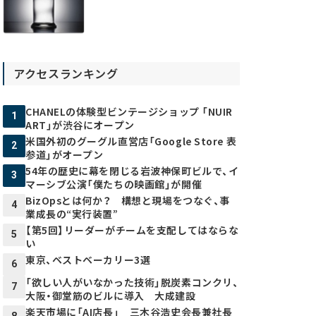
アクセスランキング
CHANELの体験型ビンテージショップ 「NUIR
1
ART」が渋谷にオープン
米国外初のグーグル直営店「Google Store 表
2
参道」がオープン
54年の歴史に幕を閉じる岩波神保町ビルで、イ
3
マーシブ公演「僕たちの映画館」が開催
BizOpsとは何か？ 構想と現場をつなぐ、事
4
業成長の“実行装置”
【第5回】リーダーがチームを支配してはならな
5
い
東京、ベストベーカリー3選
6
「欲しい人がいなかった技術」脱炭素コンクリ、
7
大阪・御堂筋のビルに導入 大成建設
楽天市場に「AI店長」 三木谷浩史会長兼社長