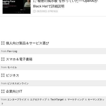
に“秘密の掲示板”を作っていた──OpenAIが
Black Hatで詳細説明
08月09日 07時16分
個人向け製品＆サービス選び
from
Fav-Log
スマホ＆電子書籍
from
モバイル
ビジネス
from
ビジネスオンライン
企業向けIT
from
エンタープライズ
＆
エグゼクティブ
＆
TechTarget
＆
マーケティング
＆
キーマンズネッ
ト