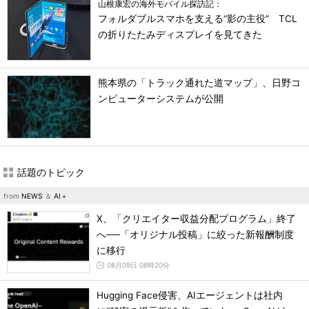
山根康宏の海外モバイル探訪記：
フォルダブルスマホを支える“影の主役” TCL
の折りたたみディスプレイを見てきた
熊本県の「トラック通れた道マップ」、日野コ
ンピューターシステムが公開
話題のトピック
from
NEWS
＆
AI＋
X、「クリエイター収益分配プログラム」終了
へ──「オリジナル投稿」に絞った新報酬制度
に移行
08月09日 08時20分
Hugging Face侵害、AIエージェントは社内