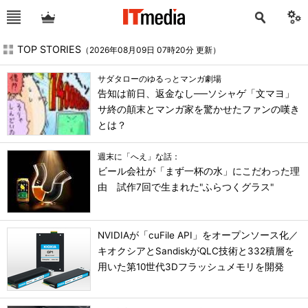
TOP STORIES
（2026年08月09日 07時20分 更新）
サダタローのゆるっとマンガ劇場
告知は前日、返金なし──ソシャゲ「文マヨ」
サ終の顛末とマンガ家を驚かせたファンの嘆き
とは？
週末に「へえ」な話：
ビール会社が「まず一杯の水」にこだわった理
由 試作7回で生まれた"ふらつくグラス"
NVIDIAが「cuFile API」をオープンソース化／
キオクシアとSandiskがQLC技術と332積層を
用いた第10世代3Dフラッシュメモリを開発