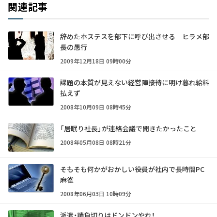
関連記事
辞めたホステスを部下に呼び出させる ヒラメ部
長の愚行
2009年12月18日 09時00分
課題の本質が見えない経営陣――接待に明け暮れ給料
払えず
2008年10月09日 08時45分
「居眠り社長」が連絡会議で聞きたかったこと
2008年05月08日 08時21分
そもそも何かがおかしい――役員が社内で長時間PC
麻雀
2008年06月03日 10時09分
派遣・請負切りはドンドンやれ！