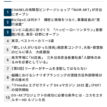
CHANELの体験型ビンテージショップ 「NUIR ART」が渋谷
1
にオープン
BizOpsとは何か？ 構想と現場をつなぐ、事業成長の“実
2
行装置”
コンビニ起点に街づくり 「ハッピーローソンタウン」首都
3
圏1号店、東京・日野にオープン
東京、ベストベーカリー3選
4
「欲しい人がいなかった技術」脱炭素コンクリ、大阪・御堂筋
5
のビルに導入 大成建設
楽天市場に「AI店長」 三木谷浩史会長兼社長「人間味のあ
6
るAIを必要としている」
【第5回】リーダーがチームを支配してはならない
7
組織におけるシナリオプランニングの実践方法――外部環境分
8
析の進め方
「ITmedia エグゼクティブ DX eマガジン 2025 夏」（PDF）
9
の提供開始
DX・AXプロジェクトの成功に必要な条件とは - コスモエネ
10
ルギーHD ルゾンカ氏