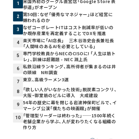
米国外初のグーグル直営店「Google Store 表
1
参道」がオープン
第50回：なぜ「優秀なマネジャー」ほど経営に
2
嫌われるのか
なぜコーポレートITはコスト削減率が低いの
3
か――既存産業を再定義することでDXを推進
楽天市場に「AI店長」 三木谷浩史会長兼社長
4
「人間味のあるAIを必要としている」
専門学校教員からNECのCISOに! 「人生は筋ト
5
レ」、訓練は超難題 - NEC 淵上氏
私鉄沿線ランキング、高所得者が集まるのは井
6
の頭線 NRI調査
東京、高級ラーメン3選
7
「欲しい人がいなかった技術」脱炭素コンクリ、
8
大阪・御堂筋のビルに導入 大成建設
54年の歴史に幕を閉じる岩波神保町ビルで、イ
9
マーシブ公演「僕たちの映画館」が開催
「管理型リーダーは終わった」──1500年続く
10
老舗企業から学ぶ、人が変わりたくなる組織の
作り方