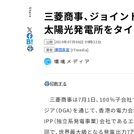
Share
三菱商事、ジョイン
太陽光発電所をタイ
2010年07月06日 09時32分
公開
栗田昌宜
[ITmedia]
著者
印刷する
三菱商事は7月1日、100％子会
ジア（DGA）を通じて、香港の電力会
IPP（独立系発電事業）会社である
同で、世界最大級となる発電出力7