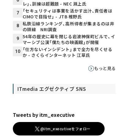
レ」、訓練は超難題 - NEC 淵上氏
「セキュリティは事業を活かす出汁、責任者は
7
CIMOで目指せ」 - JTB 椎野氏
私鉄沿線ランキング、高所得者が集まるのは井
8
の頭線 NRI調査
54年の歴史に幕を閉じる岩波神保町ビルで、イ
9
マーシブ公演「僕たちの映画館」が開催
「仕方ないインシデント」まで全力を尽くせる
10
か - さくらインターネット 江草氏
もっと見る
ITmedia エグゼクティブ SNS
Tweets by itm_executive
@itm_executiveをフォロー