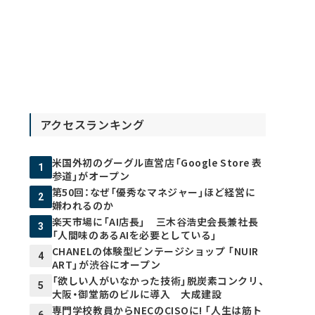
アクセスランキング
米国外初のグーグル直営店「Google Store 表
1
参道」がオープン
第50回：なぜ「優秀なマネジャー」ほど経営に
2
嫌われるのか
楽天市場に「AI店長」 三木谷浩史会長兼社長
3
「人間味のあるAIを必要としている」
CHANELの体験型ビンテージショップ 「NUIR
4
ART」が渋谷にオープン
「欲しい人がいなかった技術」脱炭素コンクリ、
5
大阪・御堂筋のビルに導入 大成建設
専門学校教員からNECのCISOに! 「人生は筋ト
6