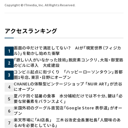
Copyright © ITmedia, Inc. All Rights Reserved.
アクセスランキング
画面の中だけで満足してない？ AIが「現実世界（フィジカ
1
ル）」を動かし始めた衝撃
「欲しい人がいなかった技術」脱炭素コンクリ、大阪・御堂筋
2
のビルに導入 大成建設
コンビニ起点に街づくり 「ハッピーローソンタウン」首都
3
圏1号店、東京・日野にオープン
CHANELの体験型ビンテージショップ 「NUIR ART」が渋谷
4
にオープン
夏バテ防ぐ猛暑の食事 水分補給だけでは不十分、鍵は「必
5
要な栄養素をバランスよく」
米国外初のグーグル直営店「Google Store 表参道」がオー
6
プン
楽天市場に「AI店長」 三木谷浩史会長兼社長「人間味のあ
7
るAIを必要としている」