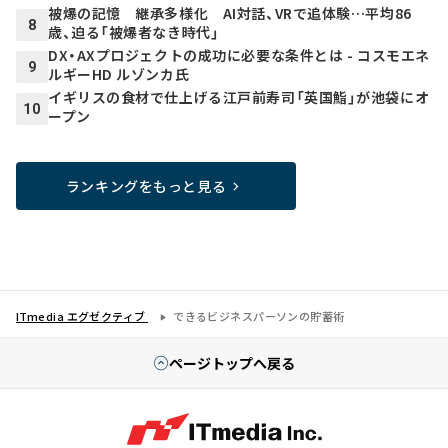
被爆の記憶 継承多様化 AI対話、VRで追体験…平均86
8
歳、迫る「被爆者なき時代」
DX・AXプロジェクトの成功に必要な条件とは - コスモエネ
9
ルギーHD ルゾンカ氏
イギリスの食材で仕上げる江戸前寿司「英国鮨」が池袋にオ
10
ープン
ランキングをもっと見る
ITmedia エグゼクティブ
できるビジネスパーソンの貯蓄術
ページトップへ戻る