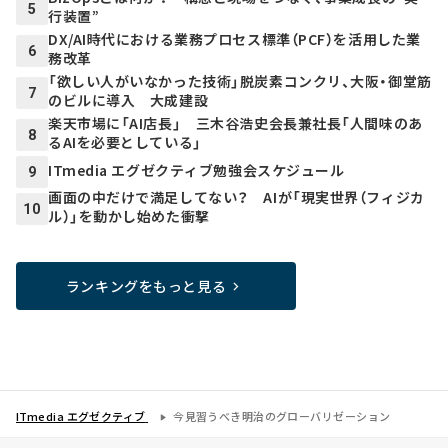
5
行装置”
DX/AI時代における業務プロセス標準（PCF）を活用した業
6
務改革
「欲しい人がいなかった技術」脱炭素コンクリ、大阪・御堂筋
7
のビルに導入 大成建設
楽天市場に「AI店長」 三木谷浩史会長兼社長「人間味のあ
8
るAIを必要としている」
ITmedia エグゼクティブ勉強会スケジュール
9
画面の中だけで満足してない？ AIが「現実世界（フィジカ
10
ル）」を動かし始めた衝撃
ランキングをもっと見る
ITmedia エグゼクティブ
今見習うべき明治のグローバリゼーション