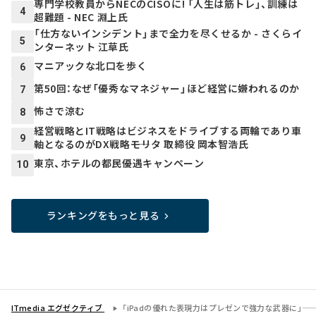
専門学校教員からNECのCISOに! 「人生は筋トレ」、訓練は
4
超難題 - NEC 淵上氏
「仕方ないインシデント」まで全力を尽くせるか - さくらイ
5
ンターネット 江草氏
マニアックな北口を歩く
6
第50回：なぜ「優秀なマネジャー」ほど経営に嫌われるのか
7
怖さで涼む
8
経営戦略とIT戦略はビジネスをドライブする両輪であり車
9
軸となるのがDX戦略――モリタ 取締役 岡本智浩氏
東京、ホテルの都民優遇キャンペーン
10
ランキングをもっと見る
ITmedia エグゼクティブ
「iPadの優れた表現力はプレゼンで強力な武器に」――