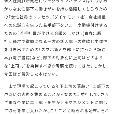
新入社員」(新潮社)、ワークライフバランスばかり求め
がちな女性部下に働きがいを持ち活躍してもらうため
の「女性社員のトリセツ」(ダイヤモンド社)、会社組織
への忠誠心を失った若手部下をいま一度動機付けする
ための「若手社員が化ける会議のしかけ」(青春出版
社)、純粋で従順になる一方の新人部下の意欲と主体性
を引き出すための「スマホ新人を部下に持ったら読む
本」(電子書籍)など、部下の対象別に上司はどのよう
な“上司力”を発揮すべきか考察を続けてきた。しかし
今回ほど苦労した本はない。
まず現場で起こっている年下上司の葛藤、年上部下の
戸惑いの肉声を集めることから始めた。並行して、さま
ざまな企業に年上部下を生かせるマネジメントに関し
て取材を申し入れたが、ことごとく断られる始末。それ