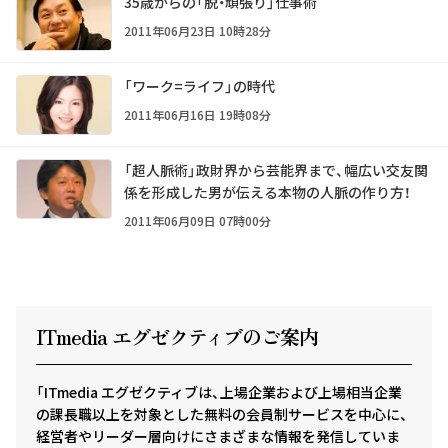
35歳からの「脱・頑張り」仕事術
2011年06月23日 10時28分
「ワーク=ライフ」の時代
2011年06月16日 19時08分
「超人脈術」政財界から芸能界まで、幅広い交友関
係を形成した男が伝える本物の人脈の作り方！
2011年06月09日 07時00分
ITmedia エグゼクテ
ィ
ブのご案内
「ITmedia エグゼクティブは、上場企業および上場相当企業
の課長職以上を対象とした無料の会員制サービスを中心に、
経営者やリーダー層向けにさまざまな情報を発信していま