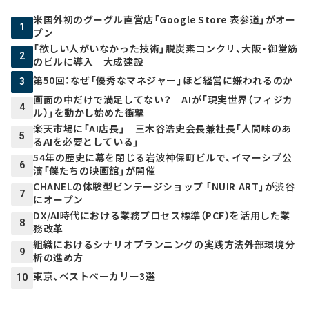
米国外初のグーグル直営店「Google Store 表参道」がオー
1
プン
「欲しい人がいなかった技術」脱炭素コンクリ、大阪・御堂筋
2
のビルに導入 大成建設
第50回：なぜ「優秀なマネジャー」ほど経営に嫌われるのか
3
画面の中だけで満足してない？ AIが「現実世界（フィジカ
4
ル）」を動かし始めた衝撃
楽天市場に「AI店長」 三木谷浩史会長兼社長「人間味のあ
5
るAIを必要としている」
54年の歴史に幕を閉じる岩波神保町ビルで、イマーシブ公
6
演「僕たちの映画館」が開催
CHANELの体験型ビンテージショップ 「NUIR ART」が渋谷
7
にオープン
DX/AI時代における業務プロセス標準（PCF）を活用した業
8
務改革
組織におけるシナリオプランニングの実践方法――外部環境分
9
析の進め方
東京、ベストベーカリー3選
10