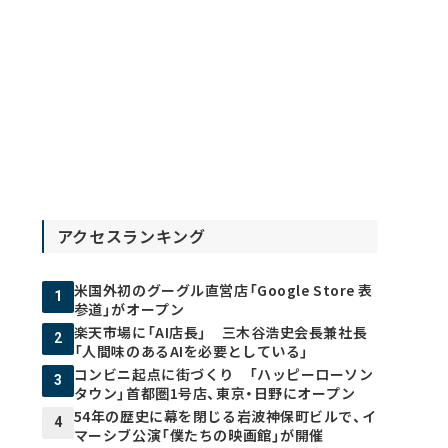
アクセスランキング
米国外初のグーグル直営店「Google Store 表
1
参道」がオープン
楽天市場に「AI店長」 三木谷浩史会長兼社長
2
「人間味のあるAIを必要としている」
コンビニ起点に街づくり 「ハッピーローソン
3
タウン」首都圏1号店、東京・日野にオープン
54年の歴史に幕を閉じる岩波神保町ビルで、イ
4
マーシブ公演「僕たちの映画館」が開催