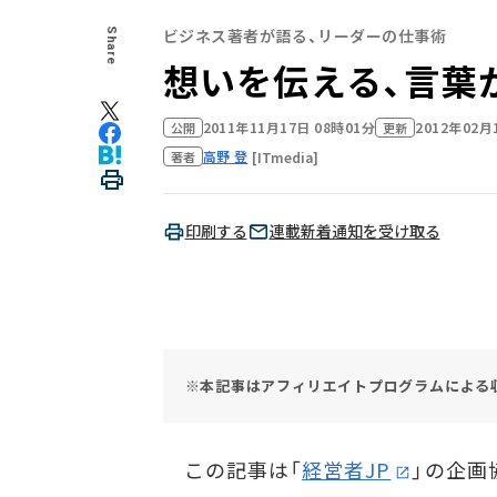
ビジネス著者が語る、リーダーの仕事術
Share
想いを伝える、言葉
2011年11月17日 08時01分
2012年02月
公開
更新
高野 登
[ITmedia]
著者
印刷する
連載新着通知を受け取る
※本記事はアフィリエイトプログラムによる
この記事は「
経営者JP
」の企画