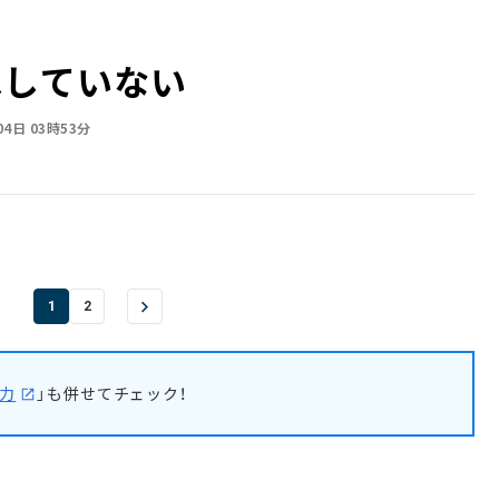
はしていない
04日 03時53分
1
2
力
」も併せてチェック！