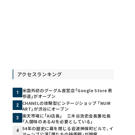
アクセスランキング
米国外初のグーグル直営店「Google Store 表
1
参道」がオープン
CHANELの体験型ビンテージショップ 「NUIR
2
ART」が渋谷にオープン
楽天市場に「AI店長」 三木谷浩史会長兼社長
3
「人間味のあるAIを必要としている」
54年の歴史に幕を閉じる岩波神保町ビルで、イ
4
マーシブ公演「僕たちの映画館」が開催