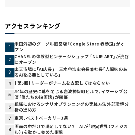
アクセスランキング
米国外初のグーグル直営店「Google Store 表参道」がオー
1
プン
CHANELの体験型ビンテージショップ 「NUIR ART」が渋谷
2
にオープン
楽天市場に「AI店長」 三木谷浩史会長兼社長「人間味のあ
3
るAIを必要としている」
【第5回】リーダーがチームを支配してはならない
4
54年の歴史に幕を閉じる岩波神保町ビルで、イマーシブ公
5
演「僕たちの映画館」が開催
組織におけるシナリオプランニングの実践方法――外部環境分
6
析の進め方
東京、ベストベーカリー3選
7
画面の中だけで満足してない？ AIが「現実世界（フィジカ
8
ル）」を動かし始めた衝撃