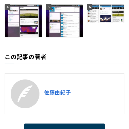
4
5
6
この記事の著者
佐藤由紀子