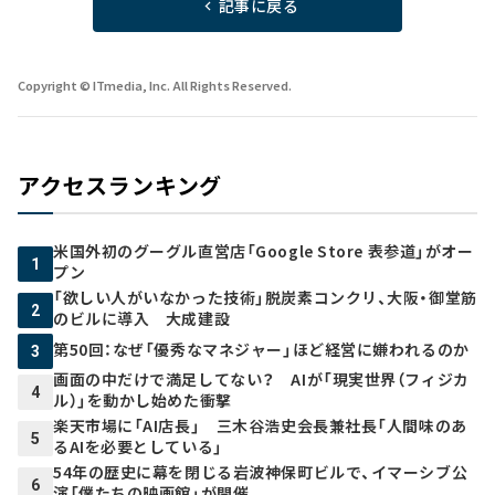
記事に戻る
Copyright © ITmedia, Inc. All Rights Reserved.
アクセスランキング
米国外初のグーグル直営店「Google Store 表参道」がオー
1
プン
「欲しい人がいなかった技術」脱炭素コンクリ、大阪・御堂筋
2
のビルに導入 大成建設
第50回：なぜ「優秀なマネジャー」ほど経営に嫌われるのか
3
画面の中だけで満足してない？ AIが「現実世界（フィジカ
4
ル）」を動かし始めた衝撃
楽天市場に「AI店長」 三木谷浩史会長兼社長「人間味のあ
5
るAIを必要としている」
54年の歴史に幕を閉じる岩波神保町ビルで、イマーシブ公
6
演「僕たちの映画館」が開催