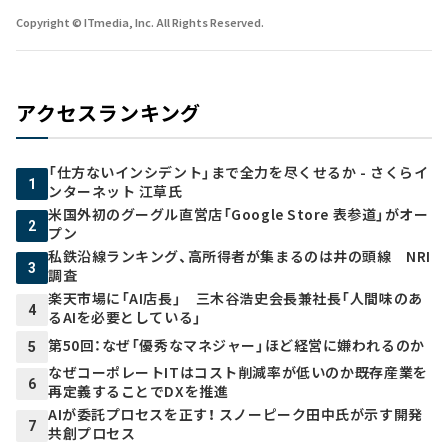
Copyright © ITmedia, Inc. All Rights Reserved.
アクセスランキング
「仕方ないインシデント」まで全力を尽くせるか - さくらイ
1
ンターネット 江草氏
米国外初のグーグル直営店「Google Store 表参道」がオー
2
プン
私鉄沿線ランキング、高所得者が集まるのは井の頭線 NRI
3
調査
楽天市場に「AI店長」 三木谷浩史会長兼社長「人間味のあ
4
るAIを必要としている」
第50回：なぜ「優秀なマネジャー」ほど経営に嫌われるのか
5
なぜコーポレートITはコスト削減率が低いのか――既存産業を
6
再定義することでDXを推進
AIが委託プロセスを正す！ スノーピーク田中氏が示す開発
7
共創プロセス