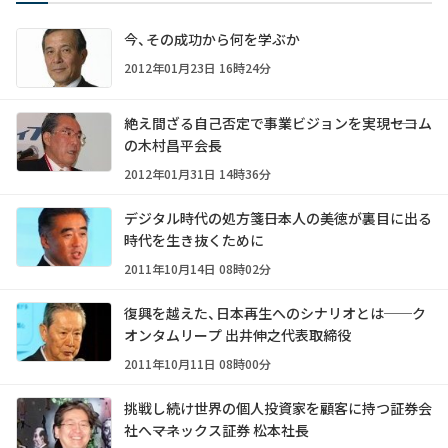
今、その成功から何を学ぶか
2012年01月23日 16時24分
絶え間ざる自己否定で事業ビジョンを実現――セコム
の木村昌平会長
2012年01月31日 14時36分
デジタル時代の処方箋――日本人の美徳が裏目に出る
時代を生き抜くために
2011年10月14日 08時02分
復興を越えた、日本再生へのシナリオとは──ク
オンタムリープ 出井伸之代表取締役
2011年10月11日 08時00分
挑戦し続け世界の個人投資家を顧客に持つ証券会
社へ――マネックス証券 松本社長