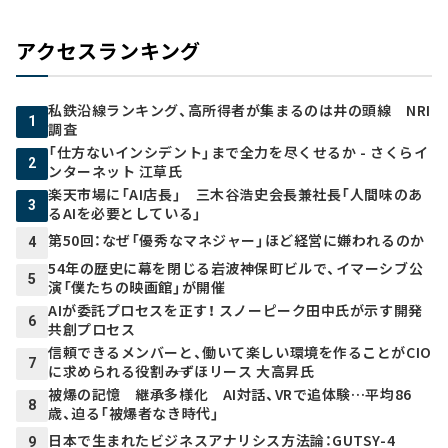
アクセスランキング
私鉄沿線ランキング、高所得者が集まるのは井の頭線 NRI
1
調査
「仕方ないインシデント」まで全力を尽くせるか - さくらイ
2
ンターネット 江草氏
楽天市場に「AI店長」 三木谷浩史会長兼社長「人間味のあ
3
るAIを必要としている」
第50回：なぜ「優秀なマネジャー」ほど経営に嫌われるのか
4
54年の歴史に幕を閉じる岩波神保町ビルで、イマーシブ公
5
演「僕たちの映画館」が開催
AIが委託プロセスを正す！ スノーピーク田中氏が示す開発
6
共創プロセス
信頼できるメンバーと、働いて楽しい環境を作ることがCIO
7
に求められる役割――みずほリース 大高昇氏
被爆の記憶 継承多様化 AI対話、VRで追体験…平均86
8
歳、迫る「被爆者なき時代」
日本で生まれたビジネスアナリシス方法論：GUTSY-4
9