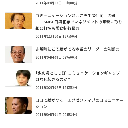
兼CEO 織畠潤一氏
2011年09月12日 08時00分
コミュニケーション能力こそ生産性向上の鍵
──SMBC日興証券でマネジメントの革新に取り
組む軒名彰常務執行役員
2011年11月10日 15時50分
非常時にこそ差がでる本当のリーダーの決断力
2011年04月08日 07時00分
「象の鼻としっぽ」――コミュニケーションギャップ
はなぜ起きるのか？
2011年02月07日 16時52分
ココで差がつく エグゼクティブのコミュニケー
ション
2011年04月01日 08時34分