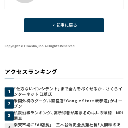
記事に戻る
Copyright © ITmedia, Inc. All Rights Reserved.
アクセスランキング
「仕方ないインシデント」まで全力を尽くせるか - さくらイ
1
ンターネット 江草氏
米国外初のグーグル直営店「Google Store 表参道」がオー
2
プン
私鉄沿線ランキング、高所得者が集まるのは井の頭線 NRI
3
調査
楽天市場に「AI店長」 三木谷浩史会長兼社長「人間味のあ
4