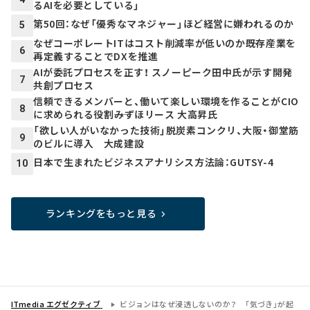
るAIを必要としている」
第50回：なぜ「優秀なマネジャー」ほど経営に嫌われるのか
5
なぜコーポレートITはコスト削減率が低いのか――既存産業を
6
再定義することでDXを推進
AIが委託プロセスを正す！ スノーピーク田中氏が示す開発
7
共創プロセス
信頼できるメンバーと、働いて楽しい環境を作ることがCIO
8
に求められる役割――みずほリース 大高昇氏
「欲しい人がいなかった技術」脱炭素コンクリ、大阪・御堂筋
9
のビルに導入 大成建設
日本で生まれたビジネスアナリシス方法論：GUTSY-4
10
ランキングをもっと見る
ITmedia エグゼクティブ
ビジョンはなぜ浸透しないのか？ 「気づき」が起