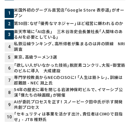
米国外初のグーグル直営店「Google Store 表参道」がオー
1
プン
第50回：なぜ「優秀なマネジャー」ほど経営に嫌われるのか
2
楽天市場に「AI店長」 三木谷浩史会長兼社長「人間味のあ
3
るAIを必要としている」
私鉄沿線ランキング、高所得者が集まるのは井の頭線 NRI
4
調査
東京、高級ラーメン3選
5
「欲しい人がいなかった技術」脱炭素コンクリ、大阪・御堂筋
6
のビルに導入 大成建設
専門学校教員からNECのCISOに! 「人生は筋トレ」、訓練は
7
超難題 - NEC 淵上氏
54年の歴史に幕を閉じる岩波神保町ビルで、イマーシブ公
8
演「僕たちの映画館」が開催
AIが委託プロセスを正す！ スノーピーク田中氏が示す開発
9
共創プロセス
「セキュリティは事業を活かす出汁、責任者はCIMOで目指
10
せ」 - JTB 椎野氏