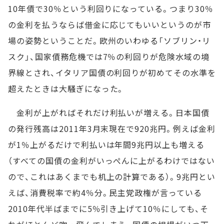
10年債で30％という利回りになっている。つまり30％
の金利を払うならば借金に応じてもいいというのが市
場の姿勢ということだ。欧州のいわゆる「ソブリン・リ
スク」、国家債務危機では7％の利回りが危険水域の境
界線とされ、イタリア国債の利回りが初めてその水準を
超えたときは大騒ぎになった。
金利が上がればそれだけ利払いが増える。日本国債
の発行残高は2011年3月末現在で920兆円。例えば金利
が1％上がるだけで利払いは年間9兆円以上も増える
（すべての国債の金利がいっぺんに上がるわけではない
ので、これはあくまでも机上の計算である）。9兆円とい
えば、消費税率で約4％分。民主党政権が言っている
2010年代半ばまでに5％引き上げて10％にしても、そ