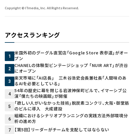
Copyright © ITmedia, Inc. All Rights Reserved.
アクセスランキング
米国外初のグーグル直営店「Google Store 表参道」がオー
1
プン
CHANELの体験型ビンテージショップ 「NUIR ART」が渋谷
2
にオープン
楽天市場に「AI店長」 三木谷浩史会長兼社長「人間味のあ
3
るAIを必要としている」
54年の歴史に幕を閉じる岩波神保町ビルで、イマーシブ公
4
演「僕たちの映画館」が開催
「欲しい人がいなかった技術」脱炭素コンクリ、大阪・御堂筋
5
のビルに導入 大成建設
組織におけるシナリオプランニングの実践方法――外部環境分
6
析の進め方
【第5回】リーダーがチームを支配してはならない
7