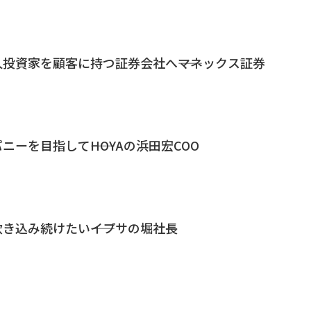
投資家を顧客に持つ証券会社へ――マネックス証券
ーを目指して――HOYAの浜田宏COO
き込み続けたい――イプサの堀社長