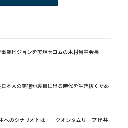
事業ビジョンを実現――セコムの木村昌平会長
――日本人の美徳が裏目に出る時代を生き抜くため
生へのシナリオとは──クオンタムリープ 出井