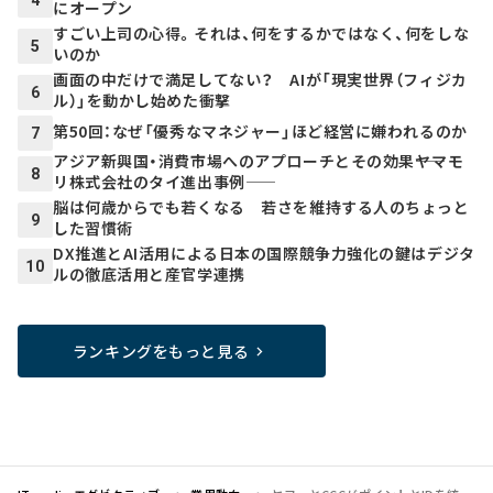
にオープン
すごい上司の心得。それは、何をするかではなく、何をしな
5
いのか
画面の中だけで満足してない？ AIが「現実世界（フィジカ
6
ル）」を動かし始めた衝撃
第50回：なぜ「優秀なマネジャー」ほど経営に嫌われるのか
7
アジア新興国・消費市場へのアプローチとその効果――ヤマモ
8
リ株式会社のタイ進出事例――
脳は何歳からでも若くなる 若さを維持する人のちょっと
9
した習慣術
DX推進とAI活用による日本の国際競争力強化の鍵はデジタ
10
ルの徹底活用と産官学連携
ランキングをもっと見る