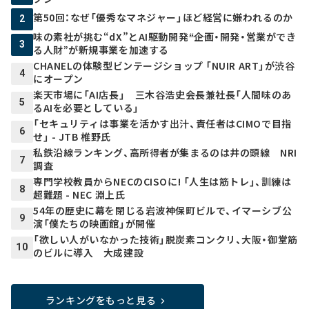
第50回：なぜ「優秀なマネジャー」ほど経営に嫌われるのか
2
味の素社が挑む“dX”とAI駆動開発――“企画・開発・営業ができ
3
る人財”が新規事業を加速する
CHANELの体験型ビンテージショップ 「NUIR ART」が渋谷
4
にオープン
楽天市場に「AI店長」 三木谷浩史会長兼社長「人間味のあ
5
るAIを必要としている」
「セキュリティは事業を活かす出汁、責任者はCIMOで目指
6
せ」 - JTB 椎野氏
私鉄沿線ランキング、高所得者が集まるのは井の頭線 NRI
7
調査
専門学校教員からNECのCISOに! 「人生は筋トレ」、訓練は
8
超難題 - NEC 淵上氏
54年の歴史に幕を閉じる岩波神保町ビルで、イマーシブ公
9
演「僕たちの映画館」が開催
「欲しい人がいなかった技術」脱炭素コンクリ、大阪・御堂筋
10
のビルに導入 大成建設
ランキングをもっと見る