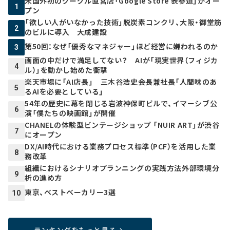
米国外初のグーグル直営店「Google Store 表参道」がオー
1
プン
「欲しい人がいなかった技術」脱炭素コンクリ、大阪・御堂筋
2
のビルに導入 大成建設
第50回：なぜ「優秀なマネジャー」ほど経営に嫌われるのか
3
画面の中だけで満足してない？ AIが「現実世界（フィジカ
4
ル）」を動かし始めた衝撃
楽天市場に「AI店長」 三木谷浩史会長兼社長「人間味のあ
5
るAIを必要としている」
54年の歴史に幕を閉じる岩波神保町ビルで、イマーシブ公
6
演「僕たちの映画館」が開催
CHANELの体験型ビンテージショップ 「NUIR ART」が渋谷
7
にオープン
DX/AI時代における業務プロセス標準（PCF）を活用した業
8
務改革
組織におけるシナリオプランニングの実践方法――外部環境分
9
析の進め方
東京、ベストベーカリー3選
10
ランキングをもっと見る