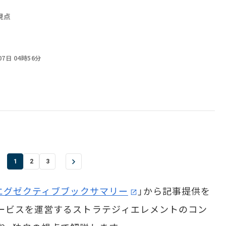
視点
07日 04時56分
1
2
3
エグゼクティブブックサマリー
」から記事提供を
ービスを運営するストラテジィエレメントのコン