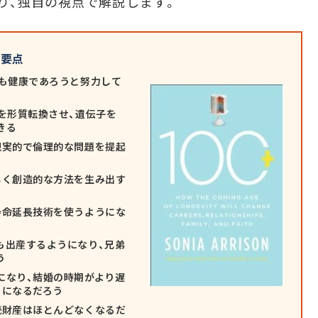
り、独自の視点で解説します。
の要点
でも健康であろうと努力して
を形質転換させ、遺伝子を
きる
現実的で倫理的な問題を提起
しく創造的な方法を生み出す
寿命延長技術を使うようにな
も出産するようになり、兄弟
う
になり、結婚の時期がより遅
うになるだろう
続財産はほとんどなくなるだ