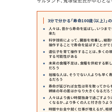
サルタント、鬼塚俊宏氏が中心とな
3分で分かる「寿命100歳（以上）」
人々は、昔から寿命を延ばし、いつま
来た
科学技術によって、臓器を培養し、細胞
操作することで寿命を延ばすことがで
遺伝子を育て操作することは、多くの
する可能性がある
未来の食糧不足は、食糧を供給する新
だろう
裕福な人は、そうでない人よりも早く
るだろう
寿命が延びれば女性は年を取ってから
姉妹の年の差はかなり大きくなるだろ
人々はより長い時間独身で過ごすよう
くなるか、より多くの人と付き合うよ
時間やお金や就く仕事が増えるが、相