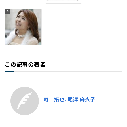
4
この記事の著者
司 拓也、堀澤 麻衣子