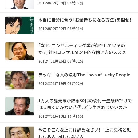
2012年02月09日 08時02分
本当に自分に合う「お金持ちになる方法」を探せ！
2012年02月02日 08時01分
「なぜ、コンサルティング業が存在しているの
か？」――社内コンサルタント的な働き方のススメ
2012年01月26日 08時02分
ラッキーな人の法則――The Laws of Lucky People
2012年01月19日 08時02分
1万人の諸先輩が語る30代の後悔――一生懸命だけで
はうまくいかない時代、どう生きればいいのか
2012年01月13日 16時16分
今こそこんな上司は辞めなさい！ ――上司失格と思
われる人、思われない人