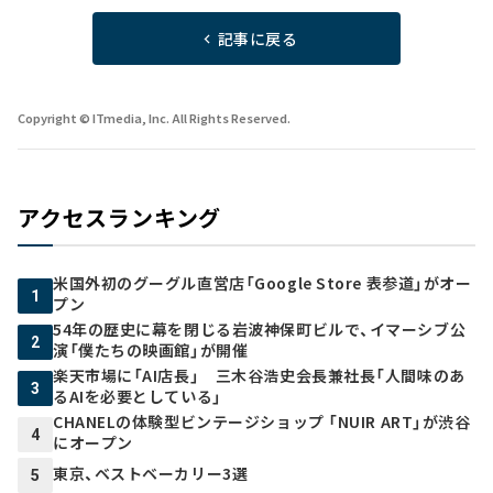
記事に戻る
Copyright © ITmedia, Inc. All Rights Reserved.
アクセスランキング
米国外初のグーグル直営店「Google Store 表参道」がオー
1
プン
54年の歴史に幕を閉じる岩波神保町ビルで、イマーシブ公
2
演「僕たちの映画館」が開催
楽天市場に「AI店長」 三木谷浩史会長兼社長「人間味のあ
3
るAIを必要としている」
CHANELの体験型ビンテージショップ 「NUIR ART」が渋谷
4
にオープン
東京、ベストベーカリー3選
5