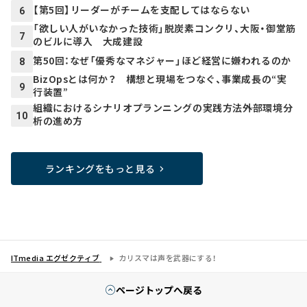
【第5回】リーダーがチームを支配してはならない
6
「欲しい人がいなかった技術」脱炭素コンクリ、大阪・御堂筋
7
のビルに導入 大成建設
第50回：なぜ「優秀なマネジャー」ほど経営に嫌われるのか
8
BizOpsとは何か？ 構想と現場をつなぐ、事業成長の“実
9
行装置”
組織におけるシナリオプランニングの実践方法――外部環境分
10
析の進め方
ランキングをもっと見る
ITmedia エグゼクティブ
カリスマは声を武器にする！
ページトップへ戻る