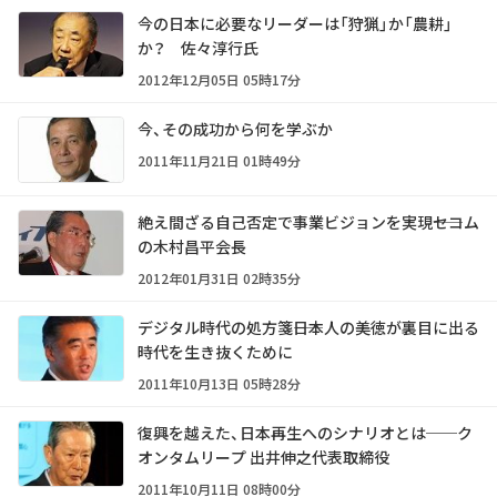
今の日本に必要なリーダーは「狩猟」か「農耕」
か？ 佐々淳行氏
2012年12月05日 05時17分
今、その成功から何を学ぶか
2011年11月21日 01時49分
絶え間ざる自己否定で事業ビジョンを実現――セコム
の木村昌平会長
2012年01月31日 02時35分
デジタル時代の処方箋――日本人の美徳が裏目に出る
時代を生き抜くために
2011年10月13日 05時28分
復興を越えた、日本再生へのシナリオとは──ク
オンタムリープ 出井伸之代表取締役
2011年10月11日 08時00分