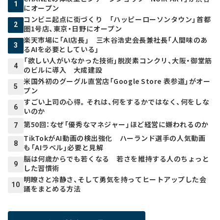
1
にオープン
コンビニ起点に街づくり 「ハッピーローソンタウン」首都
2
圏1号店、東京・日野にオープン
楽天市場に「AI店長」 三木谷浩史会長兼社長「人間味のあ
3
るAIを必要としている」
「欲しい人がいなかった技術」脱炭素コンクリ、大阪・御堂筋
4
のビルに導入 大成建設
米国外初のグーグル直営店「Google Store 表参道」がオー
5
プン
すごい上司の心得。それは、何をするかではなく、何をしな
6
いのか
第50回：なぜ「優秀なマネジャー」ほど経営に嫌われるのか
7
TikTokがAI動画の検出強化 ハーランド選手の人気動画
8
も「AIラベル」必要と見解
脳は何歳からでも若くなる 若さを維持する人のちょっと
9
した習慣術
明瞭さと冷静さ、そして勇気を持ってヒートアップした会
10
議をまとめる方法