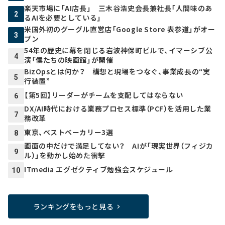
楽天市場に「AI店長」 三木谷浩史会長兼社長「人間味のあ
2
るAIを必要としている」
米国外初のグーグル直営店「Google Store 表参道」がオー
3
プン
54年の歴史に幕を閉じる岩波神保町ビルで、イマーシブ公
4
演「僕たちの映画館」が開催
BizOpsとは何か？ 構想と現場をつなぐ、事業成長の“実
5
行装置”
【第5回】リーダーがチームを支配してはならない
6
DX/AI時代における業務プロセス標準（PCF）を活用した業
7
務改革
東京、ベストベーカリー3選
8
画面の中だけで満足してない？ AIが「現実世界（フィジカ
9
ル）」を動かし始めた衝撃
ITmedia エグゼクティブ勉強会スケジュール
10
ランキングをもっと見る