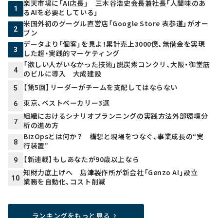
楽天市場に「AI店長」 三木谷浩史会長兼社長「人間味のあ
1
るAIを必要としている」
米国外初のグーグル直営店「Google Store 表参道」がオー
2
プン
データより「個客」を見よ！累計売上3000億、無借金を実現
3
した超・実践的マーケティング
「欲しい人がいなかった技術」脱炭素コンクリ、大阪・御堂筋
4
のビルに導入 大成建設
【第5回】リーダーがチームを支配してはならない
5
東京、ベストベーカリー3選
6
組織におけるシナリオプランニングの実践方法――外部環境分
7
析の進め方
BizOpsとは何か？ 構想と現場をつなぐ、事業成長の“実
8
行装置”
【新連載】もしあなたが90歳以上なら
9
知財力底上げへ 島津製作所が新会社「Genzo AI」設立
10
業務を自動化、コスト削減
ランキングをもっと見る