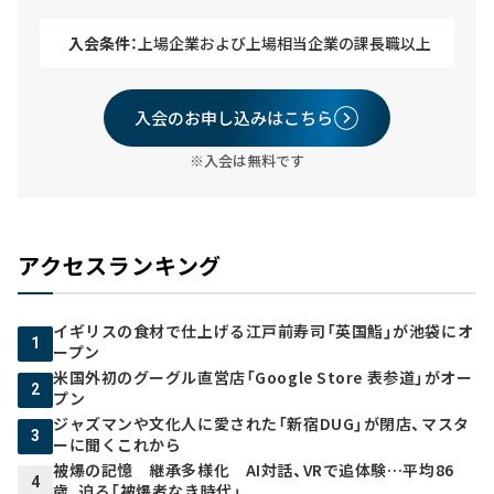
入会条件：
上場企業および上場相当企業の課長職以上
入会のお申し込みはこちら
※入会は無料です
アクセスランキング
イギリスの食材で仕上げる江戸前寿司「英国鮨」が池袋にオ
1
ープン
米国外初のグーグル直営店「Google Store 表参道」がオー
2
プン
ジャズマンや文化人に愛された「新宿DUG」が閉店、マスタ
3
ーに聞くこれから
被爆の記憶 継承多様化 AI対話、VRで追体験…平均86
4
歳、迫る「被爆者なき時代」