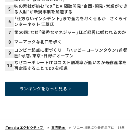
味の素社が挑む“dX”とAI駆動開発――“企画・開発・営業ができ
5
る人財”が新規事業を加速する
「仕方ないインシデント」まで全力を尽くせるか - さくらイ
6
ンターネット 江草氏
第50回：なぜ「優秀なマネジャー」ほど経営に嫌われるのか
7
マニアックな北口を歩く
8
コンビニ起点に街づくり 「ハッピーローソンタウン」首都
9
圏1号店、東京・日野にオープン
なぜコーポレートITはコスト削減率が低いのか――既存産業を
10
再定義することでDXを推進
ランキングをもっと見る
ITmedia エグゼクティブ
業界動向
ソニー、5年ぶり最終黒字に 13年