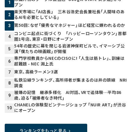
1
プン
楽天市場に「AI店長」 三木谷浩史会長兼社長「人間味のあ
2
るAIを必要としている」
第50回：なぜ「優秀なマネジャー」ほど経営に嫌われるのか
3
コンビニ起点に街づくり 「ハッピーローソンタウン」首都
4
圏1号店、東京・日野にオープン
54年の歴史に幕を閉じる岩波神保町ビルで、イマーシブ公
5
演「僕たちの映画館」が開催
専門学校教員からNECのCISOに! 「人生は筋トレ」、訓練は
6
超難題 - NEC 淵上氏
東京、高級ラーメン3選
7
私鉄沿線ランキング、高所得者が集まるのは井の頭線 NRI
8
調査
被爆の記憶 継承多様化 AI対話、VRで追体験…平均86
9
歳、迫る「被爆者なき時代」
CHANELの体験型ビンテージショップ 「NUIR ART」が渋谷
10
にオープン
ランキングをもっと見る