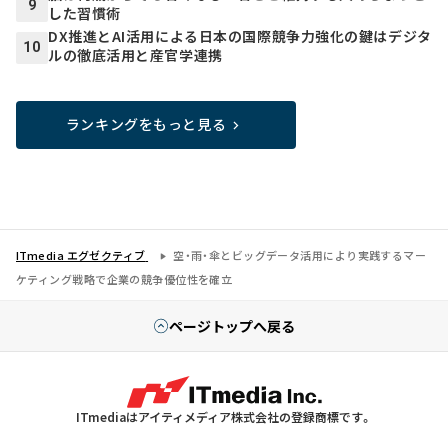
9
した習慣術
DX推進とAI活用による日本の国際競争力強化の鍵はデジタ
10
ルの徹底活用と産官学連携
ランキングをもっと見る
ITmedia エグゼクティブ
空・雨・傘とビッグデータ活用により実践するマー
ケティング戦略で企業の競争優位性を確立
ページトップへ戻る
ITmediaはアイティメディア株式会社の登録商標です。