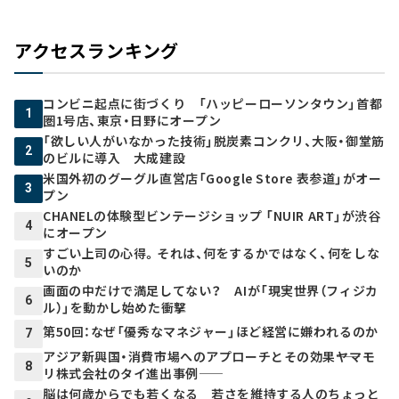
アクセスランキング
コンビニ起点に街づくり 「ハッピーローソンタウン」首都
1
圏1号店、東京・日野にオープン
「欲しい人がいなかった技術」脱炭素コンクリ、大阪・御堂筋
2
のビルに導入 大成建設
米国外初のグーグル直営店「Google Store 表参道」がオー
3
プン
CHANELの体験型ビンテージショップ 「NUIR ART」が渋谷
4
にオープン
すごい上司の心得。それは、何をするかではなく、何をしな
5
いのか
画面の中だけで満足してない？ AIが「現実世界（フィジカ
6
ル）」を動かし始めた衝撃
第50回：なぜ「優秀なマネジャー」ほど経営に嫌われるのか
7
アジア新興国・消費市場へのアプローチとその効果――ヤマモ
8
リ株式会社のタイ進出事例――
脳は何歳からでも若くなる 若さを維持する人のちょっと