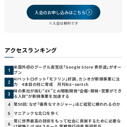
入会のお申し込みはこちら
※入会は無料です
アクセスランキング
米国外初のグーグル直営店「Google Store 表参道」がオー
1
プン
AIペットロボット「モフリン」好調、カシオが新規事業に注
2
力 4本目の柱に育成 月刊Biz・switch
味の素社が挑む“dX”とAI駆動開発――“企画・開発・営業ができ
3
る人財”が新規事業を加速する
第50回：なぜ「優秀なマネジャー」ほど経営に嫌われるのか
4
マニアックな北口を歩く
5
常に世界最高の技術をもって社会に貢献するために必要な
6
IT戦略とは――JFEスチール 常務執行役員 新田哲氏