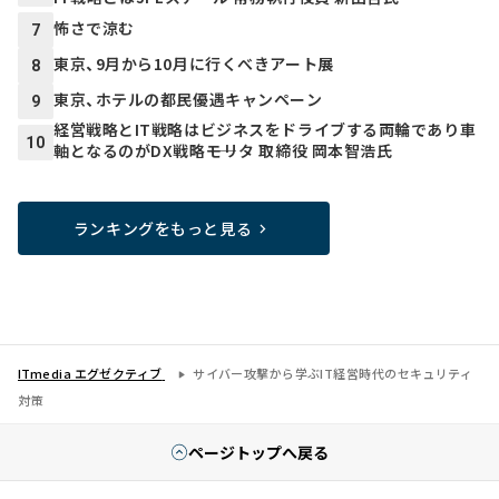
怖さで涼む
7
東京、9月から10月に行くべきアート展
8
東京、ホテルの都民優遇キャンペーン
9
経営戦略とIT戦略はビジネスをドライブする両輪であり車
10
軸となるのがDX戦略――モリタ 取締役 岡本智浩氏
ランキングをもっと見る
ITmedia エグゼクティブ
サイバー攻撃から学ぶIT経営時代のセキュリティ
対策
ページトップへ戻る