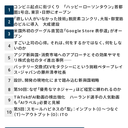
コンビニ起点に街づくり 「ハッピーローソンタウン」首都
1
圏1号店、東京・日野にオープン
「欲しい人がいなかった技術」脱炭素コンクリ、大阪・御堂筋
2
のビルに導入 大成建設
米国外初のグーグル直営店「Google Store 表参道」がオー
3
プン
すごい上司の心得。それは、何をするかではなく、何をしな
4
いのか
アジア新興国・消費市場へのアプローチとその効果――ヤマモ
5
リ株式会社のタイ進出事例――
バッテリー交換式EVをタクシーにという挑戦――ベタープレイ
6
ス・ジャパンの藤井清孝社長
設計、開発の現地化にまで踏み込む新興国戦略
7
第50回：なぜ「優秀なマネジャー」ほど経営に嫌われるのか
8
TikTokがAI動画の検出強化 ハーランド選手の人気動画
9
も「AIラベル」必要と見解
第5回：スモールハピネスの「型」：インプット（I）～つなぐ
10
（T）～アウトプット（O）: ITO