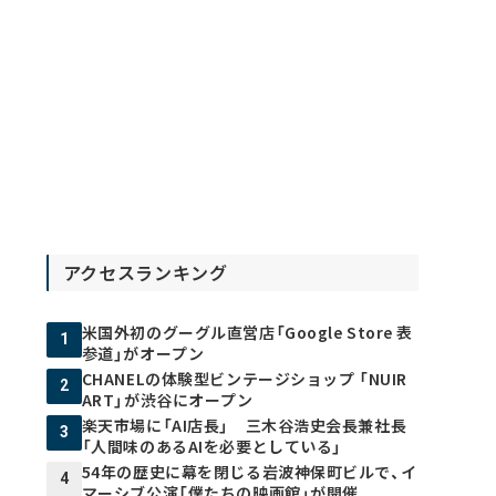
アクセスランキング
米国外初のグーグル直営店「Google Store 表
1
参道」がオープン
CHANELの体験型ビンテージショップ 「NUIR
2
ART」が渋谷にオープン
楽天市場に「AI店長」 三木谷浩史会長兼社長
3
「人間味のあるAIを必要としている」
54年の歴史に幕を閉じる岩波神保町ビルで、イ
4
マーシブ公演「僕たちの映画館」が開催